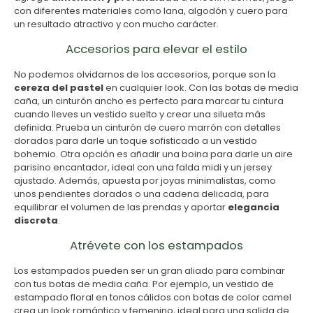
con diferentes materiales como lana, algodón y cuero para
un resultado atractivo y con mucho carácter.
Accesorios para elevar el estilo
No podemos olvidarnos de los accesorios, porque son la
cereza del pastel
en cualquier look. Con las botas de media
caña, un cinturón ancho es perfecto para marcar tu cintura
cuando lleves un vestido suelto y crear una silueta más
definida. Prueba un cinturón de cuero marrón con detalles
dorados para darle un toque sofisticado a un vestido
bohemio. Otra opción es añadir una boina para darle un aire
parisino encantador, ideal con una falda midi y un jersey
ajustado. Además, apuesta por joyas minimalistas, como
unos pendientes dorados o una cadena delicada, para
equilibrar el volumen de las prendas y aportar
elegancia
discreta
.
Atrévete con los estampados
Los estampados pueden ser un gran aliado para combinar
con tus botas de media caña. Por ejemplo, un vestido de
estampado floral en tonos cálidos con botas de color camel
crea un look romántico y femenino, ideal para una salida de