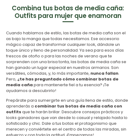
Combina tus botas de media caña:
Outfits para mujer que enamoran
Cuando hablamos de estilo, las botas de media caña son el
as bajo la manga que todas necesitamos. Ese accesorio
mágico capaz de transformar cualquier look, dándole un
toque único y lleno de personalidad. Ya sea para esos días
frescos de otoño o para las noches de verano que te
sorprenden con una brisa tonta, las botas de media caña se
han ganado un lugar especial en nuestros armarios. Son
versátiles, cómodas, y, lo más importante,
nunca fallan
.
Pero,
¿te has preguntado cómo combinar botas de
media caña
para mantenerte fiel a tu esencia? ¡Te
ayudamos a descubrirlo!
Prepárate para sumergirte en una guía llena de estilo, donde
aprenderás a
combinar tus botas de media caña con
outfits
que te harán brillar. Descubre consejos prácticos y
looks ganadores que van desde lo casual y relajado hasta lo
sofisticado y chic. Dale a tus botas el protagonismo que
merecen y conviértete en el centro de todas las miradas, sin
esfuerzo y con toda la actitud. ¡Empezamos!