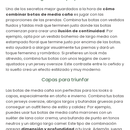
Uno de los secretos mejor guardados a la hora de
cómo
combinar botas de media caña
es jugar con las
proporciones de las prendas. Combina tus botas con vestidos
fluidos y faldas midi que terminen justo donde las botas
comienzan para crear una
ilusión de continuidad
. Por
ejemplo, opta por un vestido bohemio de largo medio con
estampado floral que termine justo por encima de las botas;
esto ayudará a alargar visualmente tus piernas y dará un
toque femenino y romántico. Si prefieres un look más
atrevido, combina tus botas con unos leggins de cuero
ajustados y un jersey oversize. Este contraste entre lo ceñido y
lo suelto crea un efecto estilizado y muy moderno.
Capas para triunfar
Las botas de media caña son perfectas para los looks a
capas, especialmente en otoño e invierno. Combina tus botas
con jerseys oversize, abrigos largos y bufandas gruesas para
conseguir un outfit lleno de estilo y calidez. Por ejemplo,
puedes usar tus botas de media caña marrones con un
suéter de lana color crema, una bufanda de punto en tonos
neutros y un abrigo largo camel. Este tipo de combinación
agrega
dimensión y profundidad
a tu look. Además, juega